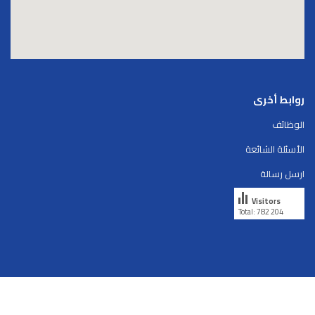
روابط أخرى
الوظائف
الأسئلة الشائعة
ارسل رسالة
Visitors
Total: 782 204
Copyright © 2026
skriipta.
All rights reserved.