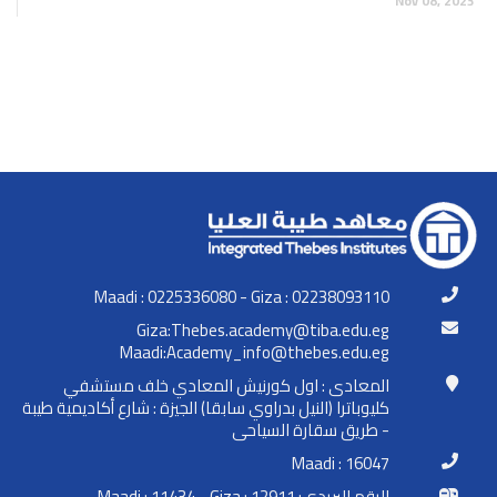
Nov 08, 2023
Maadi : 0225336080 - Giza : 02238093110
ge.ude.abit@ymedaca.sebehT:aziG
ge.ude.sebeht@ofni_ymedacA:idaaM
المعادى : اول كورنيش المعادي خلف مستشفي
كليوباترا (النيل بدراوي سابقا) الجيزة : شارع أكاديمية طيبة
- طريق سقارة السياحى
Maadi : 16047
الرقم البريدي: Maadi : 11434 - Giza : 12911