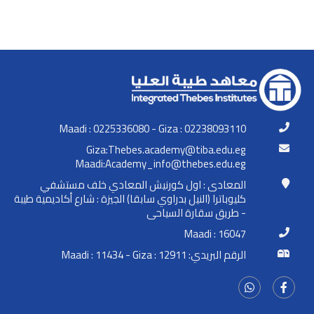
Maadi : 0225336080 - Giza : 02238093110
ge.ude.abit@ymedaca.sebehT:aziG
ge.ude.sebeht@ofni_ymedacA:idaaM
المعادى : اول كورنيش المعادي خلف مستشفي
كليوباترا (النيل بدراوي سابقا) الجيزة : شارع أكاديمية طيبة
- طريق سقارة السياحى
Maadi : 16047
الرقم البريدي: Maadi : 11434 - Giza : 12911